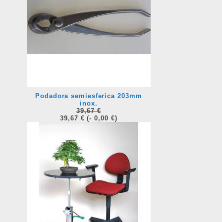
Podadora semiesferica 203mm
inox.
39,67 €
39,67 €
(- 0,00 €)