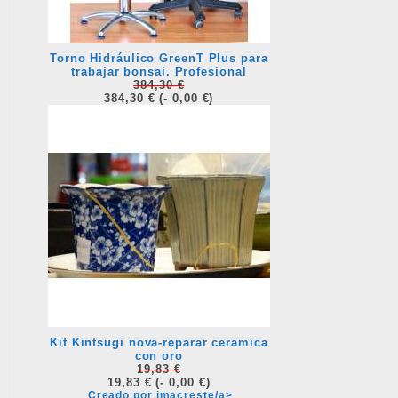
Torno Hidráulico GreenT Plus para
trabajar bonsai. Profesional
384,30 €
384,30 €
(- 0,00 €)
Kit Kintsugi nova-reparar ceramica
con oro
19,83 €
19,83 €
(- 0,00 €)
Creado por imacreste/a>