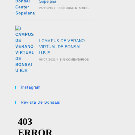
Sopelana
25/11/2021
/
SIN COMENTARIOS
I CAMPUS DE VERANO
VIRTUAL DE BONSAI
U.B.E.
08/07/2021
/
SIN COMENTARIOS
Instagram
Revista De Bonsáis