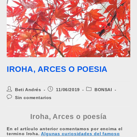
IROHA, ARCES O POESIA
Autor
Publicación
Categoría
Beti Andrés
11/06/2019
BONSAI
de
de
de
Comentarios
Sin comentarios
la
la
la
de
entrada:
entrada:
entrada:
la
entrada:
Iroha, Arces o poesía
En el artículo anterior comentamos por encima el
termino Iroha.
Algunas curiosidades del famoso