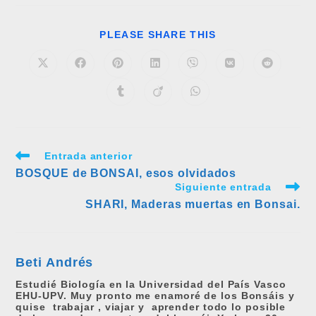
COMPARTIR
PLEASE SHARE THIS
ESTE
CONTENIDO
Se
Se
Se
Se
Se
Se
Se
abre
abre
abre
abre
abre
abre
abre
en
en
en
en
en
en
en
Se
Se
Se
una
una
una
una
una
una
una
abre
abre
abre
nueva
nueva
nueva
nueva
nueva
nueva
nueva
en
en
en
ventana
ventana
ventana
ventana
ventana
ventana
ventana
una
una
una
nueva
nueva
nueva
ventana
ventana
ventana
Leer
Entrada anterior
más
BOSQUE de BONSAI, esos olvidados
artículos
Siguiente entrada
SHARI, Maderas muertas en Bonsai.
Beti Andrés
Estudié Biología en la Universidad del País Vasco
EHU-UPV. Muy pronto me enamoré de los Bonsáis y
quise trabajar , viajar y aprender todo lo posible