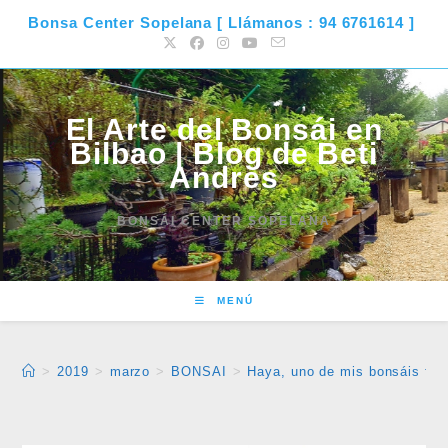
Ir
Bonsa Center Sopelana [ Llámanos : 94 6761614 ]
al
contenido
El Arte del Bonsái en
Bilbao | Blog de Beti
Andres
BONSÁI CENTER SOPELANA
MENÚ
Blog
>
2019
>
marzo
>
BONSAI
>
Haya, uno de mis bonsáis favo